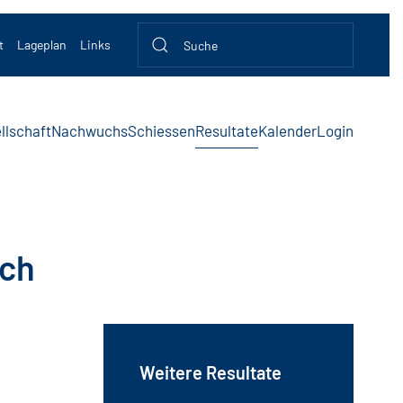
t
Lageplan
Links
llschaft
Nachwuchs
Schiessen
Resultate
Kalender
Login
ich
Weitere Resultate