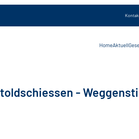
Kontak
Home
Aktuell
Gese
htoldschiessen - Weggenst