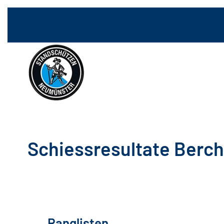
Schiessresultate Berc
Ranglisten