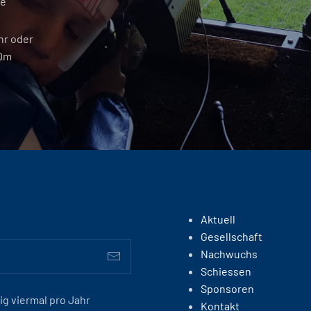
ge
hr oder
50m
Aktuell
Gesellschaft
Nachwuchs
Schiessen
Sponsoren
g viermal pro Jahr
Kontakt